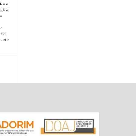
izo a
sob a
ço
 o
ico
partir