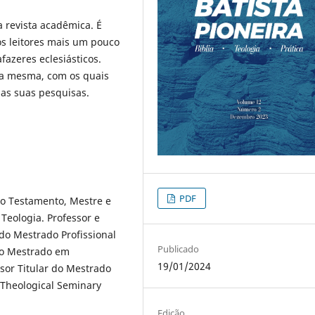
 revista acadêmica. É
s leitores mais um pouco
afazeres eclesiásticos.
da mesma, com os quais
 as suas pesquisas.
PDF
vo Testamento, Mestre e
Teologia. Professor e
 do Mestrado Profissional
Publicado
do Mestrado em
19/01/2024
ssor Titular do Mestrado
 Theological Seminary
Edição