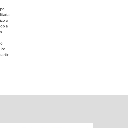
rpo
ditada
izo a
sob a
ço
 o
ico
partir