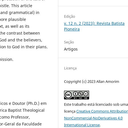
istle. This article
y, and grammatical) in
Edição
more plausible
v. 12 n. 2 (2023): Revista Batista
, as well as its
Pioneira
 the contrast between
God and the believers,
Seção
n to God in their plans.
Artigos
mission.
Licença
Copyright (c) 2023 Allan Amorim
icos e Doutor (Ph.D.) em
Este trabalho está licenciado sob um
ca Baptist Theological
licença
Creative Commons Attribution
como Professor,
NonCommercial-NoDerivatives 4.0
or-Geral da Faculdade
International License
.