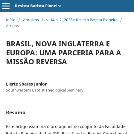
Revista Batista Pioneira
Início
/
Arquivos
/
v. 14 n. 2 (2025): Revista Batista Pioneira
/
Artigos
BRASIL, NOVA INGLATERRA E
EUROPA: UMA PARCERIA PARA A
MISSÃO REVERSA
Lierte Soares Junior
Southwestern Baptist Theological Seminary
Resumo
Este artigo examina o protagonismo conjunto da Faculdade
Batista Pioneira de Ijuí (RS, Brasil) e das Baptist Churches of