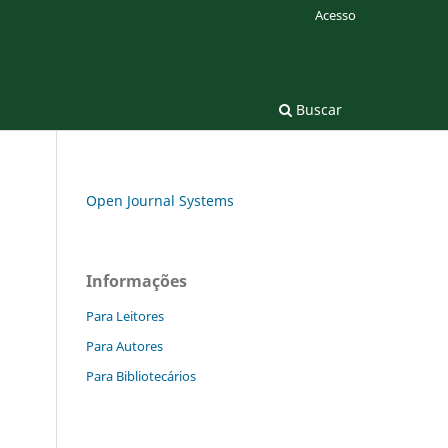
Acesso
Buscar
Open Journal Systems
Informações
Para Leitores
Para Autores
Para Bibliotecários